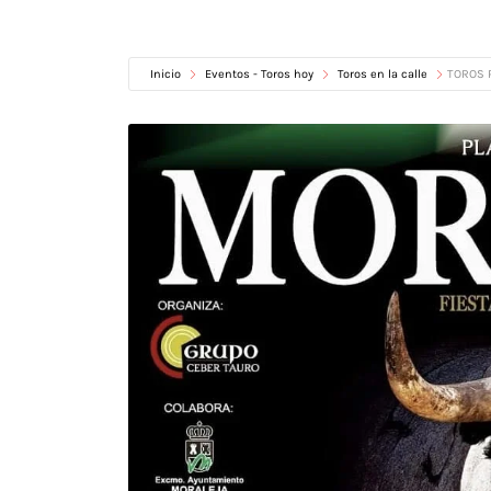
Inicio
Eventos - Toros hoy
Toros en la calle
TOROS P