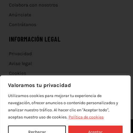
Colabora con nosotros
Anúnciate
Contrátanos
INFORMACIÓN LEGAL
Privacidad
Aviso legal
Cookies
Devoluciones
Valoramos tu privacidad
Utilizamos cookies para mejorar tu experiencia de
navegación, ofrecer anuncios o contenido personalizados y
analizar nuestro tráfico. Al hacer clic en "Aceptar todo",
aceptas nuestro uso de cookies.
Política de cookies
Rechazar
Aceptar
© Copyright 2012 - 2026 |
edev
| Todos los derechos reservados