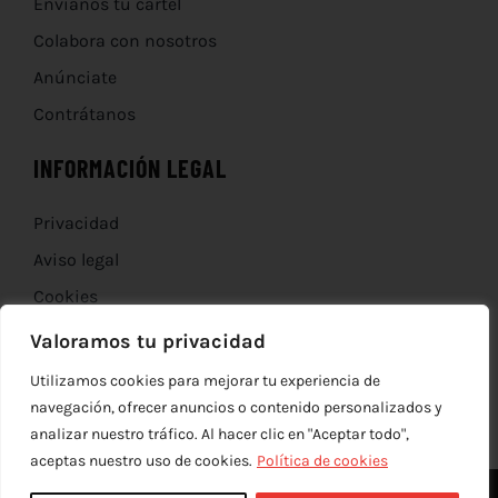
Envíanos tu cartel
Colabora con nosotros
Anúnciate
Contrátanos
INFORMACIÓN LEGAL
Privacidad
Aviso legal
Cookies
Devoluciones
Valoramos tu privacidad
Utilizamos cookies para mejorar tu experiencia de
navegación, ofrecer anuncios o contenido personalizados y
analizar nuestro tráfico. Al hacer clic en "Aceptar todo",
aceptas nuestro uso de cookies.
Política de cookies