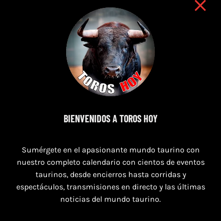
9 de agosto de 2026
BIENVENIDOS A TOROS HOY
TOROS NAVAS DE SAN JUAN 9 AGOSTO
2026
Sumérgete en el apasionante mundo taurino con
nuestro completo calendario con cientos de eventos
taurinos, desde encierros hasta corridas y
espectáculos, transmisiones en directo y las últimas
noticias del mundo taurino.