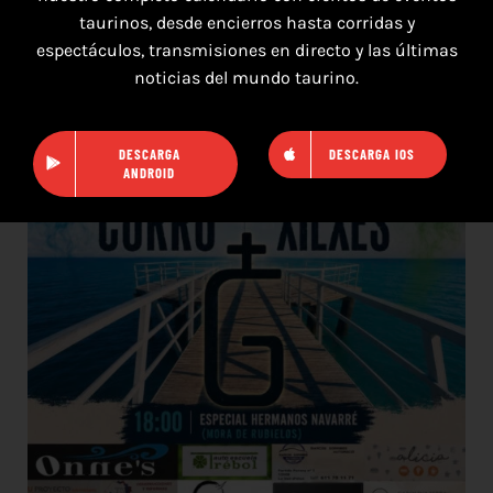
taurinos, desde encierros hasta corridas y
11 de agosto de 2026
espectáculos, transmisiones en directo y las últimas
noticias del mundo taurino.
TOROS XILXES 11 AGOSTO 2026
DESCARGA
DESCARGA IOS
ANDROID