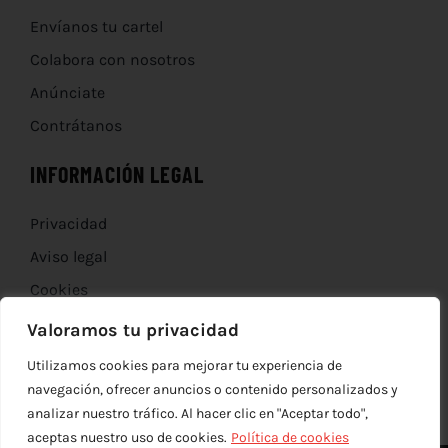
Envíanos tu cartel
Colabora con nosotros
Anúnciate
Contrátanos
INFORMACIÓN LEGAL
Privacidad
Aviso legal
Cookies
Devoluciones
Valoramos tu privacidad
Utilizamos cookies para mejorar tu experiencia de
navegación, ofrecer anuncios o contenido personalizados y
analizar nuestro tráfico. Al hacer clic en "Aceptar todo",
aceptas nuestro uso de cookies.
Política de cookies