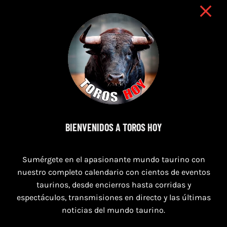
9 de agosto de 2026
BIENVENIDOS A TOROS HOY
TOROS NAVAS DE SAN JUAN 9 AGOSTO
Sumérgete en el apasionante mundo taurino con
2026
nuestro completo calendario con cientos de eventos
taurinos, desde encierros hasta corridas y
espectáculos, transmisiones en directo y las últimas
noticias del mundo taurino.