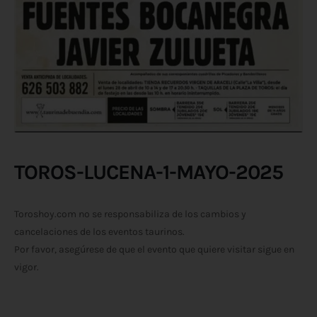
TOROS-LUCENA-1-MAYO-2025
Toroshoy.com no se responsabiliza de los cambios y
cancelaciones de los eventos taurinos.
Por favor, asegúrese de que el evento que quiere visitar sigue en
vigor.