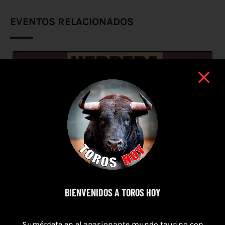
EVENTOS RELACIONADOS
BIENVENIDOS A TOROS HOY
Sumérgete en el apasionante mundo taurino con