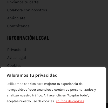
Envíanos tu cartel
Colabora con nosotros
Anúnciate
Contrátanos
INFORMACIÓN LEGAL
Privacidad
Aviso legal
Cookies
Devoluciones
Valoramos tu privacidad
Utilizamos cookies para mejorar tu experiencia de
navegación, ofrecer anuncios o contenido personalizados y
analizar nuestro tráfico. Al hacer clic en "Aceptar todo",
aceptas nuestro uso de cookies.
Política de cookies