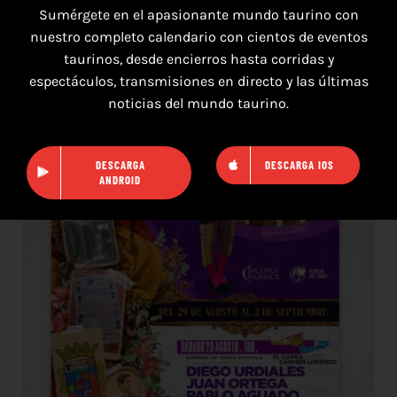
Sumérgete en el apasionante mundo taurino con
nuestro completo calendario con cientos de eventos
taurinos, desde encierros hasta corridas y
16 de agosto de 2026
espectáculos, transmisiones en directo y las últimas
noticias del mundo taurino.
TOROS HERRERA DEL DUQUE 16 AGOSTO
2026.
DESCARGA
DESCARGA IOS
ANDROID