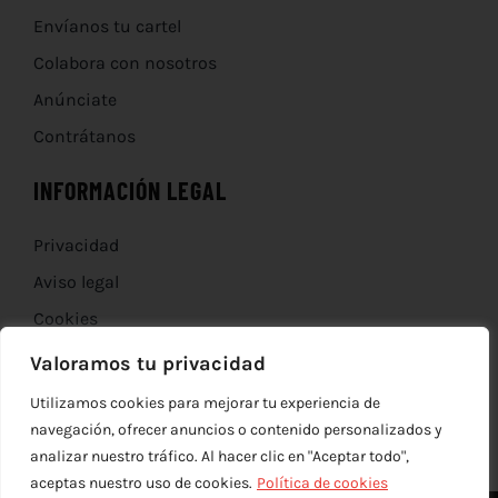
Envíanos tu cartel
Colabora con nosotros
Anúnciate
Contrátanos
INFORMACIÓN LEGAL
Privacidad
Aviso legal
Cookies
Devoluciones
Valoramos tu privacidad
Utilizamos cookies para mejorar tu experiencia de
navegación, ofrecer anuncios o contenido personalizados y
analizar nuestro tráfico. Al hacer clic en "Aceptar todo",
aceptas nuestro uso de cookies.
Política de cookies