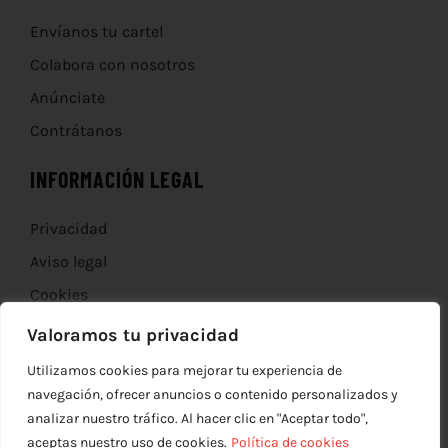
Envíanos tu cartel
Colabora con nosotros
Anúnciate
Contrátanos
INFORMACIÓN LEGAL
Privacidad
Aviso legal
Cookies
Devoluciones
Valoramos tu privacidad
Utilizamos cookies para mejorar tu experiencia de
navegación, ofrecer anuncios o contenido personalizados y
analizar nuestro tráfico. Al hacer clic en "Aceptar todo",
aceptas nuestro uso de cookies.
Política de cookies