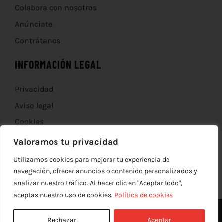
Colabora con nosotros
Anúnciate
Contrátanos
INFORMACIÓN LEGAL
Privacidad
Aviso legal
Cookies
Devoluciones
Valoramos tu privacidad
Utilizamos cookies para mejorar tu experiencia de
navegación, ofrecer anuncios o contenido personalizados y
analizar nuestro tráfico. Al hacer clic en "Aceptar todo",
aceptas nuestro uso de cookies.
Política de cookies
Rechazar
Aceptar
© Copyright 2012 - 2026 |
edev
| Todos los derechos reservados