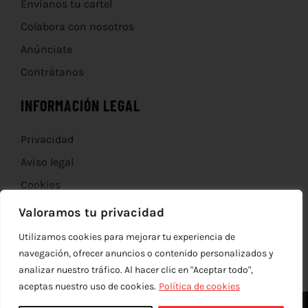
Envíanos tu cartel
Colabora con nosotros
Anúnciate
Contrátanos
INFORMACIÓN LEGAL
Privacidad
Aviso legal
Cookies
Devoluciones
Valoramos tu privacidad
Utilizamos cookies para mejorar tu experiencia de
navegación, ofrecer anuncios o contenido personalizados y
analizar nuestro tráfico. Al hacer clic en "Aceptar todo",
aceptas nuestro uso de cookies.
Política de cookies